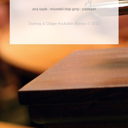
ana sayfa
|
müvekkil bilgi girişi
|
paylaşım
Durmuş & Dülger Avukatlık Bürosu © 2015