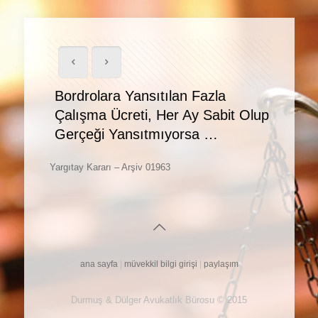
Bordrolara Yansıtılan Fazla
Çalışma Ücreti, Her Ay Sabit Olup
Gerçeği Yansıtmıyorsa …
Yargıtay Kararı – Arşiv 01963
ana sayfa
|
müvekkil bilgi girişi
|
paylaşım
Durmuş & Dülger Avukatlık Bürosu © 2015